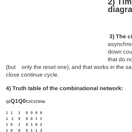
2) Tim
diagr
3) The c
asynchro
down count
that do n
(but only the reset one), and that works in the 
close continue cycle.
4) Truth table of the combinational network:
Q1
Q0
Q2
C2
C1
C0
Val
1
1
1
0
0
0
0
1
1
0
0
0
1
1
1
0
1
0
1
0
2
1
0
0
0
1
1
3