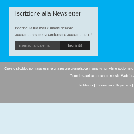
Iscrizione alla Newsletter
Inserisci la tua mail e rimani sempre
aggiornato su nuovi contenuti e aggiornamenti!
Questo sito/blog non rappresenta una testata giornalistica in quanto non viene aggiornato
Tutto il materiale contenuto nel sito Web è d
Pubblicità
|
Informativa sulla privacy
|