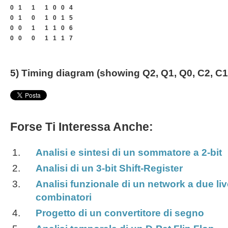
0
1
1
1
0
0
4
0
1
0
1
0
1
5
0
0
1
1
1
0
6
0
0
0
1
1
1
7
5) Timing diagram (showing Q2, Q1, Q0, C2, C1
Forse Ti Interessa Anche:
Analisi e sintesi di un sommatore a 2-bit
Analisi di un 3-bit Shift-Register
Analisi funzionale di un network a due live
combinatori
Progetto di un convertitore di segno