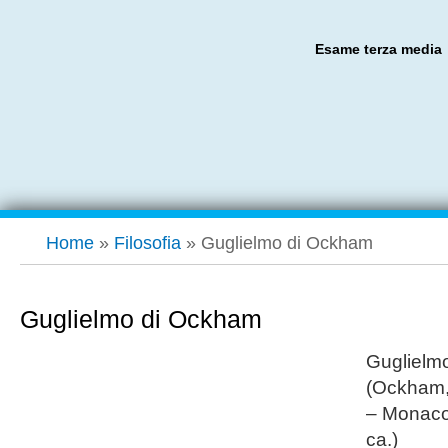
Esame terza media
Home
»
Filosofia
»
Guglielmo di Ockham
Guglielmo di Ockham
Guglielm
(Ockham,
– Monaco
ca.)