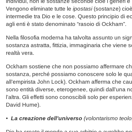
individui, non le sostanze seconde cioè i generi e 
Vengono eliminate tutte le
ipostasi
(sostanze) cioè
intermedie tra Dio e le cose. Questo principio di ec
agli enti è stato denominato “rasoio di Ockham”.
Nella filosofia moderna ha talvolta assunto un sign
sostanza astratta, fittizia, immaginaria che viene
realtà vera.
Ockham sostiene che non possiamo affermare che
sostanza, perché possiamo conoscere solo le qual
all’empirista John Lock). Ockham afferma che cau
sono entità diverse, eterogenee, quindi dall’una no
l’altra. Gli effetti sono conoscibili solo per esperi
David Hume).
•
La creazione dell’universo
(volontarismo teolo
Dio ha creato il mondo a suo arbitrio e avrebbe po