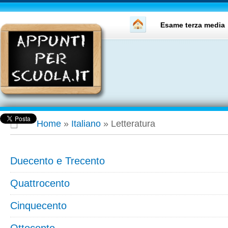
Esame terza media
Home
»
Italiano
»
Letteratura
Duecento e Trecento
Quattrocento
Cinquecento