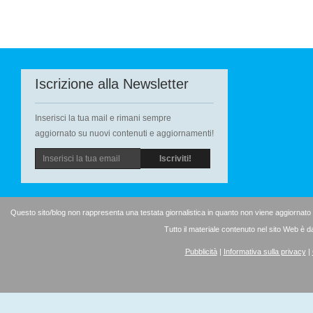
Iscrizione alla Newsletter
Inserisci la tua mail e rimani sempre
aggiornato su nuovi contenuti e aggiornamenti!
Questo sito/blog non rappresenta una testata giornalistica in quanto non viene aggiornato
Tutto il materiale contenuto nel sito Web è d
Pubblicità
|
Informativa sulla privacy
|