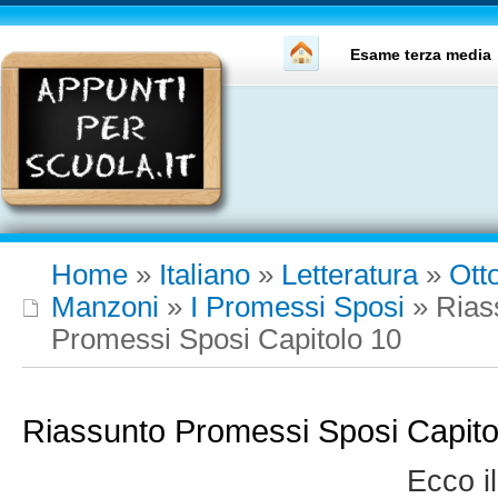
Esame terza media
Home
»
Italiano
»
Letteratura
»
Ott
Manzoni
»
I Promessi Sposi
»
Rias
Promessi Sposi Capitolo 10
Riassunto Promessi Sposi Capito
Ecco i