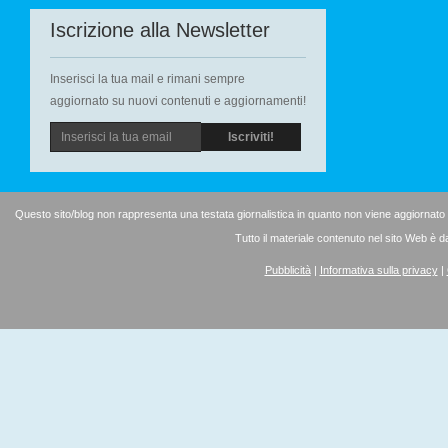
Iscrizione alla Newsletter
Inserisci la tua mail e rimani sempre
aggiornato su nuovi contenuti e aggiornamenti!
Questo sito/blog non rappresenta una testata giornalistica in quanto non viene aggiornato
Tutto il materiale contenuto nel sito Web è d
Pubblicità
|
Informativa sulla privacy
|