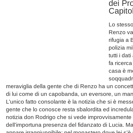
dei Pr
Capito
Lo stesso
Renzo var
rifugia a
polizia m
tutti i dat
fa ricerc
casa è m
soqquadro
meraviglia della gente che di Renzo ha un concetto
di lui come di un capobanda, un eversore, un man
L’unico fatto consolante è la notizia che si è mess
gente che lo conosce resta sbalordita ed incredul
notizia don Rodrigo che si vede improvvisamente 
dell’importuna presenza del fidanzato di Lucia. Ma
appare irraggiungibile: nel monastero dove lei s’è 