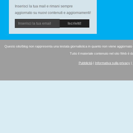
Inserisci la tua mail e rimani sempre
aggiornato su nuovi contenuti e aggiornamenti!
Questo sito/blog non rappresenta una testata giornalistica in quanto non viene aggiornato
Tutto il materiale contenuto nel sito Web è d
Pubblicità
|
Informativa sulla privacy
|