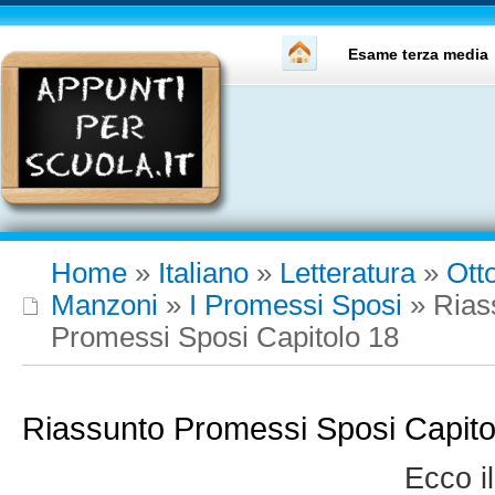
Esame terza media
Home
»
Italiano
»
Letteratura
»
Ott
Manzoni
»
I Promessi Sposi
»
Rias
Promessi Sposi Capitolo 18
Riassunto Promessi Sposi Capito
Ecco i