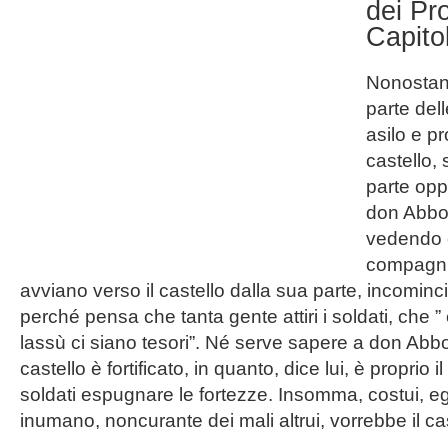
dei Pr
Capito
Nonostan
parte del
asilo e p
castello,
parte opp
don Abbon
vedendo c
compagni 
avviano verso il castello dalla sua parte, incominc
perché pensa che tanta gente attiri i soldati, che 
lassù ci siano tesori”. Né serve sapere a don Abbo
castello è fortificato, in quanto, dice lui, è proprio i
soldati espugnare le fortezze. Insomma, costui, e
inumano, noncurante dei mali altrui, vorrebbe il cas