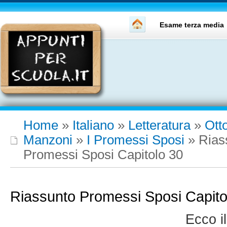
Esame terza media
Home
»
Italiano
»
Letteratura
»
Ott
Manzoni
»
I Promessi Sposi
»
Rias
Promessi Sposi Capitolo 30
Riassunto Promessi Sposi Capito
Ecco i