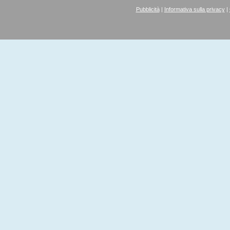
Pubblicità
|
Informativa sulla privacy
|