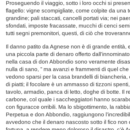
Proseguendo il viaggio, sotto i loro occhi si prese
flagello: vigne scompigliate, come colpite da una 
grandine; pali staccati, cancelli portati via; nei paes
sfondati, impo­ste fracassate, mucchi di cenci semi
tutti segni premonitori, questi, di ciò che troverann
Il danno patito da Agnese non è di grande entità, 
una piccola parte di denaro offerto dall’innominato
nella casa di don Abbondio sono veramente disast
nulla di sano, ” ma avanzi e frammenti di quel che c
vedono sparsi per la casa brandelli di biancheria, 
di piatti; il focolare è un ammasso di tizzoni spenti
tavolo, armadio, panca di letto, doghe di botte. Il 
carbone, col quale i saccheggiatori hanno scarabo
con figuracce orribili. Ma lo sbigottimento, la rabbia e
Perpetua e don Abbondio, raggiungono l’incredibi
avvedono che il denaro nascosto sotto il fico non c
fortuna, a rendere meno doloroso il disastro, c’è 