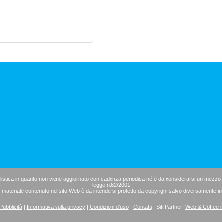
istica in quanto non viene aggiornato con cadenza periodica né è da considerarsi un mezzo di
legge n.62/2001
il materiale contenuto nel sito Web è da intendersi protetto da copyright salvo diversamente in
Pubblicità
|
Informativa sulla privacy
|
Condizioni d'uso
|
Contatti
| Siti Partner:
Web & Coffee 