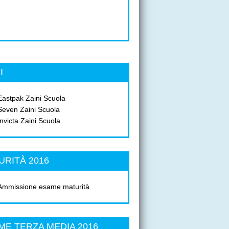
I
Eastpak Zaini Scuola
Seven Zaini Scuola
Invicta Zaini Scuola
URITÀ 2016
Ammissione esame maturità
ME TERZA MEDIA 2016