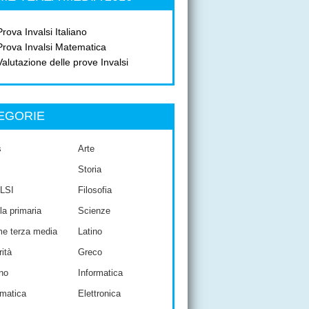
Prova Invalsi Italiano
Prova Invalsi Matematica
Valutazione delle prove Invalsi
EGORIE
s
Arte
Storia
LSI
Filosofia
a primaria
Scienze
e terza media
Latino
ità
Greco
ano
Informatica
matica
Elettronica