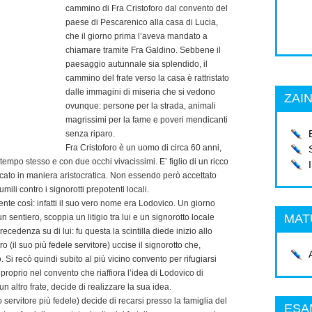
cammino di Fra Cristoforo dal convento del
paese di Pescarenico alla casa di Lucia,
che il giorno prima l’aveva mandato a
chiamare tramite Fra Galdino. Sebbene il
paesaggio autunnale sia splendido, il
cammino del frate verso la casa è rattristato
dalle immagini di miseria che si vedono
ZAIN
ovunque: persone per la strada, animali
magrissimi per la fame e poveri mendicanti
senza riparo.
Fra Cristoforo è un uomo di circa 60 anni,
empo stesso e con due occhi vivacissimi. E’ figlio di un ricco
ato in maniera aristocratica. Non essendo però accettato
 umili contro i signorotti prepotenti locali.
nte così: infatti il suo vero nome era Lodovico. Un giorno
MAT
n sentiero, scoppia un litigio tra lui e un signorotto locale
ecedenza su di lui: fu questa la scintilla diede inizio allo
ro (il suo più fedele servitore) uccise il signorotto che,
. Si recò quindi subito al più vicino convento per rifugiarsi
 proprio nel convento che riaffiora l’idea di Lodovico di
 altro frate, decide di realizzare la sua idea.
o servitore più fedele) decide di recarsi presso la famiglia del
ESA