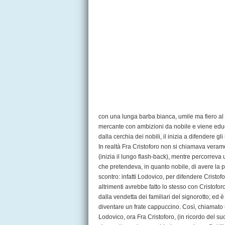
con una lunga barba bianca, umile ma fiero al t
mercante con ambizioni da nobile e viene educ
dalla cerchia dei nobili, il inizia a difendere gli
In realtà Fra Cristoforo non si chiamava verame
(inizia il lungo flash-back), mentre percorreva u
che pretendeva, in quanto nobile, di avere la pr
scontro: infatti Lodovico, per difendere Cristofo
altrimenti avrebbe fatto lo stesso con Cristoforo
dalla vendetta dei familiari del signorotto; ed è
diventare un frate cappuccino. Così, chiamato un
Lodovico, ora Fra Cristoforo, (in ricordo del su