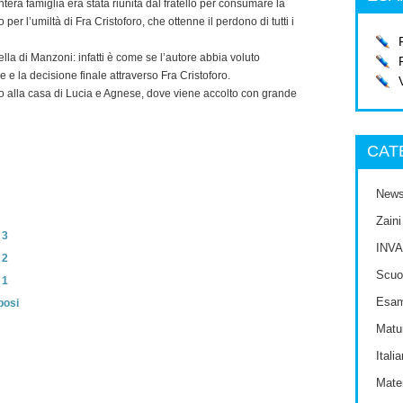
tera famiglia era stata riunita dal fratello per consumare la
per l’umiltà di Fra Cristoforo, che ottenne il perdono di tutti i
lla di Manzoni: infatti è come se l’autore abbia voluto
e la decisione finale attraverso Fra Cristoforo.
foro alla casa di Lucia e Agnese, dove viene accolto con grande
CAT
New
Zaini
 3
INVA
 2
Scuol
 1
Esam
posi
Matur
Itali
Mate