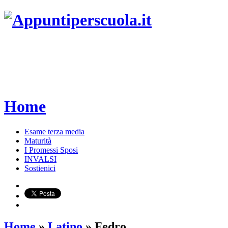
Home
Esame terza media
Maturità
I Promessi Sposi
INVALSI
Sostienici
Home
»
Latino
»
Fedro