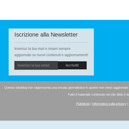
Iscrizione alla Newsletter
Inserisci la tua mail e rimani sempre
aggiornato su nuovi contenuti e aggiornamenti!
Questo sito/blog non rappresenta una testata giornalistica in quanto non viene aggiornato
Tutto il materiale contenuto nel sito Web è d
Pubblicità
|
Informativa sulla privacy
|