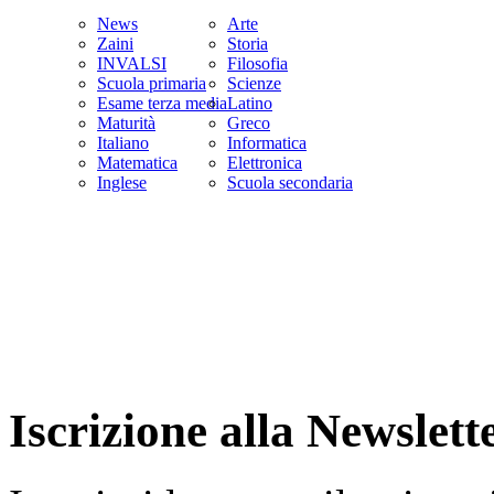
News
Arte
Zaini
Storia
INVALSI
Filosofia
Scuola primaria
Scienze
Esame terza media
Latino
Maturità
Greco
Italiano
Informatica
Matematica
Elettronica
Inglese
Scuola secondaria
Iscrizione alla Newslett