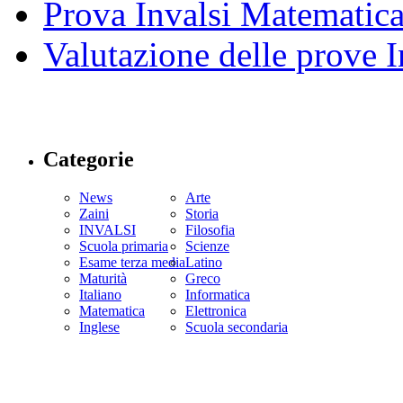
Prova Invalsi Matematic
Valutazione delle prove I
Categorie
News
Arte
Zaini
Storia
INVALSI
Filosofia
Scuola primaria
Scienze
Esame terza media
Latino
Maturità
Greco
Italiano
Informatica
Matematica
Elettronica
Inglese
Scuola secondaria