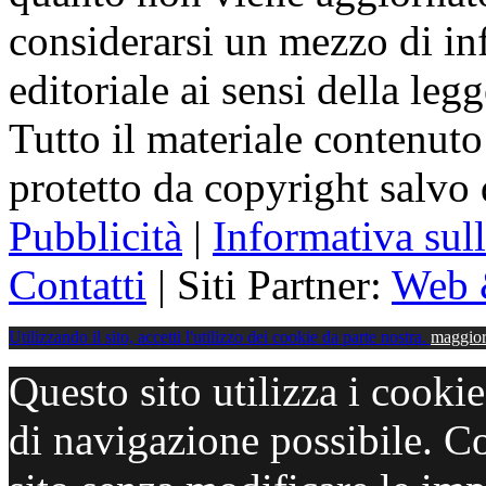
considerarsi un mezzo di i
editoriale ai sensi della le
Tutto il materiale contenuto
protetto da copyright salvo
Pubblicità
|
Informativa sul
Contatti
| Siti Partner:
Web 
Utilizzando il sito, accetti l'utilizzo dei cookie da parte nostra.
maggior
Questo sito utilizza i cooki
di navigazione possibile. C