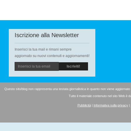
Iscrizione alla Newsletter
Inserisci la tua mail e rimani sempre
aggiornato su nuovi contenuti e aggiornamenti!
Questo sito/blog non rappresenta una testata giornalistica in quanto non viene aggiornato
Tutto il materiale contenuto nel sito Web è d
Pubblicità
|
Informativa sulla privacy
|