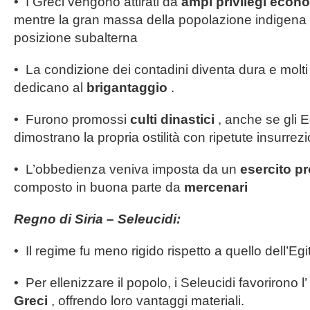
• I Greci vengono attirati da
ampi privilegi econo
mentre la gran massa della popolazione indigena
posizione subalterna
• La condizione dei contadini diventa dura e molti d
dedicano al
brigantaggio
.
• Furono promossi
culti dinastici
, anche se gli E
dimostrano la propria ostilità con ripetute insurrezi
• L’obbedienza veniva imposta da un
esercito p
composto in buona parte da
mercenari
Regno di Siria – Seleucidi:
• Il regime fu meno rigido rispetto a quello dell’Egi
• Per ellenizzare il popolo, i Seleucidi favorirono l’
Greci
, offrendo loro vantaggi materiali.