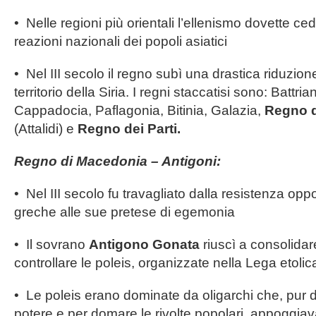
• Nelle regioni più orientali l’ellenismo dovette ced
reazioni nazionali dei popoli asiatici
• Nel III secolo il regno subì una drastica riduzione,
territorio della Siria. I regni staccatisi sono: Battri
Cappadocia, Paflagonia, Bitinia, Galazia,
Regno 
(Attalidi) e
Regno dei Parti.
Regno di Macedonia – Antigoni:
• Nel III secolo fu travagliato dalla resistenza oppo
greche alle sue pretese di egemonia
• Il sovrano
Antigono Gonata
riuscì a consolidar
controllare le poleis, organizzate nella Lega etol
• Le poleis erano dominate da oligarchi che, pur d
potere e per domare le rivolte popolari, appoggia