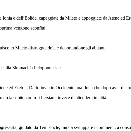
a Ionia e dell’Eolide, capeggiate da Mileto e appoggiate da Atene ed Ere
apprima vengono sconfitti
uniscono Mileto distruggendola e deportandone gli abitanti
ce alla Simmachìa Peloponnesiaca
ene ed Eretria, Dario invia in Occidente una flotta che dopo aver distru
arcia subito contro i Persiani, invece di attenderli in città.
rogressista, guidato da Temistocle, mira a sviluppare i commerci, a consol