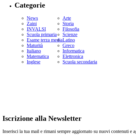
Categorie
News
Arte
Zaini
Storia
INVALSI
Filosofia
Scuola primaria
Scienze
Esame terza media
Latino
Maturità
Greco
Italiano
Informatica
Matematica
Elettronica
Inglese
Scuola secondaria
Iscrizione alla Newsletter
Inserisci la tua mail e rimani sempre aggiornato su nuovi contenuti e 