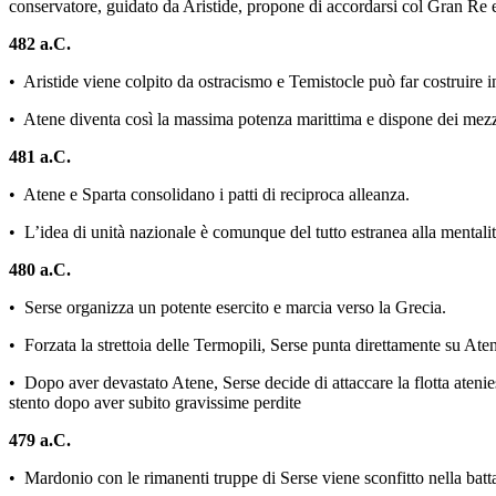
conservatore, guidato da Aristide, propone di accordarsi col Gran Re 
482 a.C.
• Aristide viene colpito da ostracismo e Temistocle può far costruire 
• Atene diventa così la massima potenza marittima e dispone dei mezzi
481 a.C.
• Atene e Sparta consolidano i patti di reciproca alleanza.
• L’idea di unità nazionale è comunque del tutto estranea alla mentalit
480 a.C.
• Serse organizza un potente esercito e marcia verso la Grecia.
• Forzata la strettoia delle Termopili, Serse punta direttamente su Aten
• Dopo aver devastato Atene, Serse decide di attaccare la flotta atenie
stento dopo aver subito gravissime perdite
479 a.C.
• Mardonio con le rimanenti truppe di Serse viene sconfitto nella batta