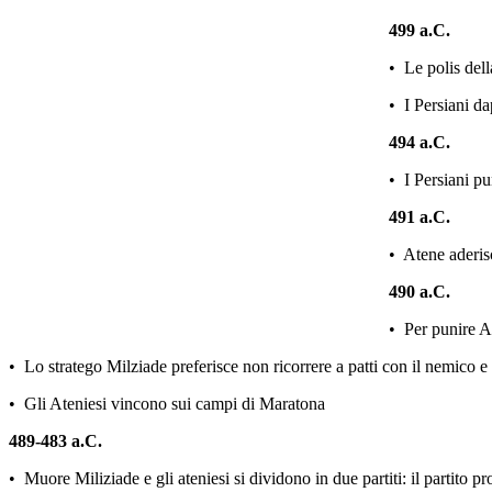
499 a.C.
• Le polis dell
• I Persiani d
494 a.C.
• I Persiani p
491 a.C.
• Atene aderis
490 a.C.
• Per punire At
• Lo stratego Milziade preferisce non ricorrere a patti con il nemico e m
• Gli Ateniesi vincono sui campi di Maratona
489-483 a.C.
• Muore Miliziade e gli ateniesi si dividono in due partiti: il partito p