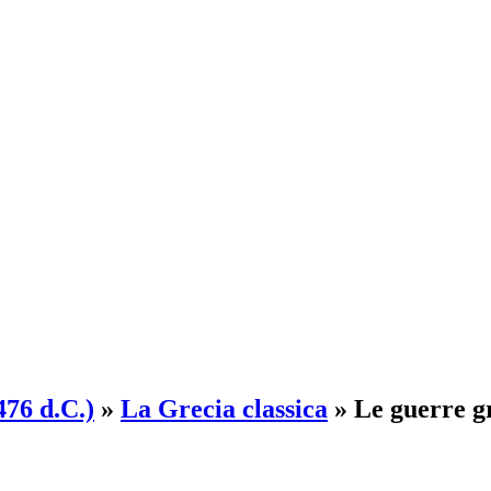
476 d.C.)
»
La Grecia classica
»
Le guerre g