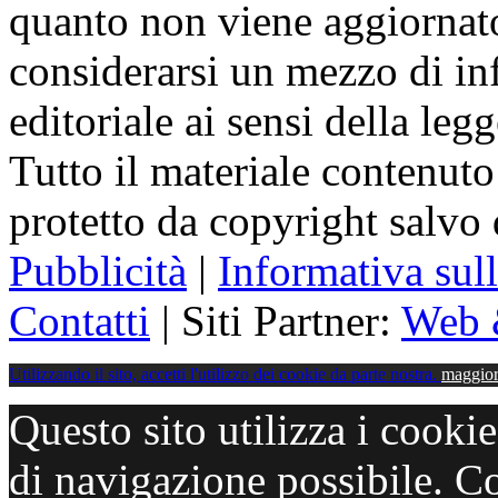
quanto non viene aggiornat
considerarsi un mezzo di i
editoriale ai sensi della le
Tutto il materiale contenuto
protetto da copyright salvo
Pubblicità
|
Informativa sul
Contatti
| Siti Partner:
Web 
Utilizzando il sito, accetti l'utilizzo dei cookie da parte nostra.
maggior
Questo sito utilizza i cooki
di navigazione possibile. C