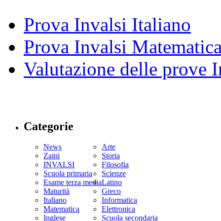
Prova Invalsi Italiano
Prova Invalsi Matematic
Valutazione delle prove I
Categorie
News
Arte
Zaini
Storia
INVALSI
Filosofia
Scuola primaria
Scienze
Esame terza media
Latino
Maturità
Greco
Italiano
Informatica
Matematica
Elettronica
Inglese
Scuola secondaria