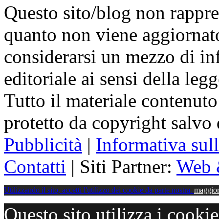
Questo sito/blog non rappres
quanto non viene aggiornat
considerarsi un mezzo di i
editoriale ai sensi della le
Tutto il materiale contenuto
protetto da copyright salvo
Pubblicità
|
Informativa sul
Contatti
| Siti Partner:
Web 
Utilizzando il sito, accetti l'utilizzo dei cookie da parte nostra.
maggior
Questo sito utilizza i cooki