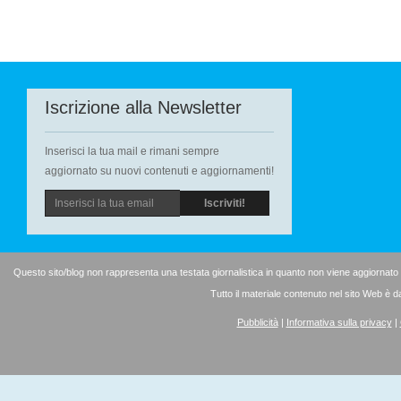
Iscrizione alla Newsletter
Inserisci la tua mail e rimani sempre
aggiornato su nuovi contenuti e aggiornamenti!
Questo sito/blog non rappresenta una testata giornalistica in quanto non viene aggiornato
Tutto il materiale contenuto nel sito Web è d
Pubblicità
|
Informativa sulla privacy
|