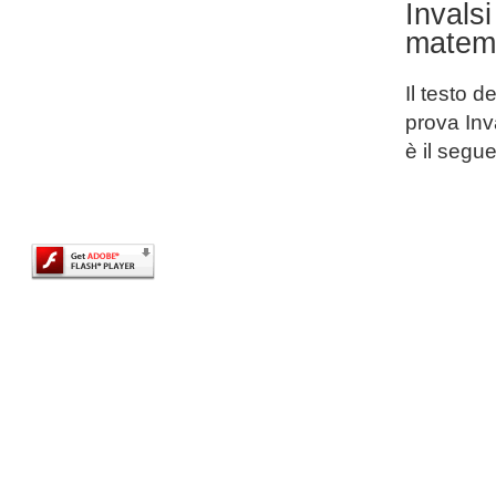
Invals
matem
Il testo d
prova Inv
è il segu