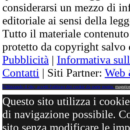
considerarsi un mezzo di i
editoriale ai sensi della le
Tutto il materiale contenuto
protetto da copyright salvo
Pubblicità
|
Informativa sul
Contatti
| Siti Partner:
Web 
Utilizzando il sito, accetti l'utilizzo dei cookie da parte nostra.
maggior
Questo sito utilizza i cooki
di navigazione possibile. C
sito senza modificare le imp