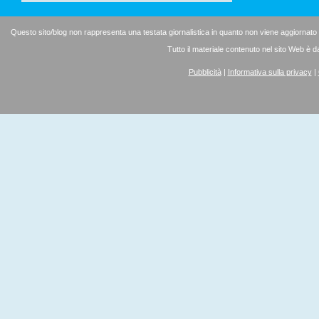
Questo sito/blog non rappresenta una testata giornalistica in quanto non viene aggiornato
Tutto il materiale contenuto nel sito Web è d
Pubblicità
|
Informativa sulla privacy
|