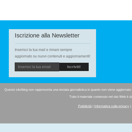
Iscrizione alla Newsletter
Inserisci la tua mail e rimani sempre
aggiornato su nuovi contenuti e aggiornamenti!
Questo sito/blog non rappresenta una testata giornalistica in quanto non viene aggiornato
Tutto il materiale contenuto nel sito Web è d
Pubblicità
|
Informativa sulla privacy
|