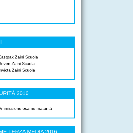
I
Eastpak Zaini Scuola
Seven Zaini Scuola
Invicta Zaini Scuola
URITÀ 2016
Ammissione esame maturità
ME TERZA MEDIA 2016