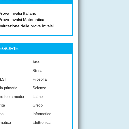
Prova Invalsi Italiano
Prova Invalsi Matematica
Valutazione delle prove Invalsi
EGORIE
s
Arte
Storia
LSI
Filosofia
a primaria
Scienze
e terza media
Latino
ità
Greco
ano
Informatica
matica
Elettronica