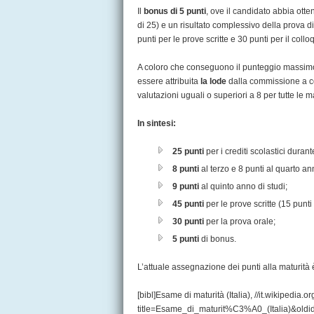
Il
bonus di 5 punti
, ove il candidato abbia ott
di 25) e un risultato complessivo della prova 
punti per le prove scritte e 30 punti per il collo
A coloro che conseguono il punteggio massimo 
essere attribuita
la lode
dalla commissione a con
valutazioni uguali o superiori a 8 per tutte le ma
In sintesi:
25 punti
per i crediti scolastici durante
8 punti
al terzo e 8 punti al quarto ann
9 punti
al quinto anno di studi;
45 punti
per le prove scritte (15 punti
30 punti
per la prova orale;
5 punti
di bonus.
L’attuale assegnazione dei punti alla maturità 
[bibl]Esame di maturità (Italia), //it.wikipedia.
title=Esame_di_maturit%C3%A0_(Italia)&oldid=