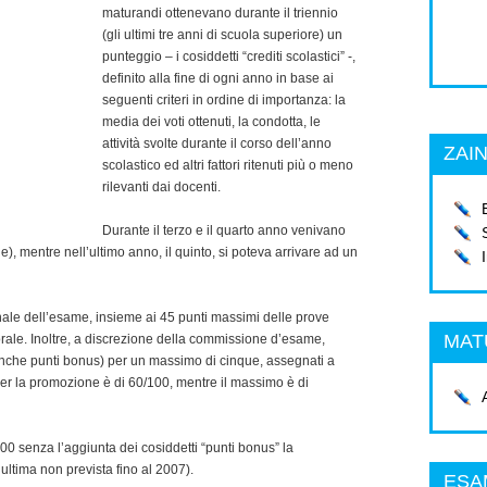
maturandi ottenevano durante il triennio
(gli ultimi tre anni di scuola superiore) un
punteggio – i cosiddetti “crediti scolastici” -,
definito alla fine di ogni anno in base ai
seguenti criteri in ordine di importanza: la
media dei voti ottenuti, la condotta, le
attività svolte durante il corso dell’anno
ZAIN
scolastico ed altri fattori ritenuti più o meno
rilevanti dai docenti.
Durante il terzo e il quarto anno venivano
), mentre nell’ultimo anno, il quinto, si poteva arrivare ad un
inale dell’esame, insieme ai 45 punti massimi delle prove
MAT
 orale. Inoltre, a discrezione della commissione d’esame,
 anche punti bonus) per un massimo di cinque, assegnati a
er la promozione è di 60/100, mentre il massimo è di
00 senza l’aggiunta dei cosiddetti “punti bonus” la
ltima non prevista fino al 2007).
ESA