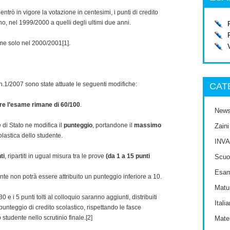
ntrò in vigore la votazione in centesimi, i punti di credito
nno, nel 1999/2000 a quelli degli ultimi due anni.
ime solo nel 2000/2001[1].
n.1/2007 sono state attuate le seguenti modifiche:
CAT
re l’esame rimane di 60/100
.
New
di Stato ne modifica il
punteggio
, portandone il
massimo
Zaini
olastica dello studente.
INVA
ti
, ripartiti in ugual misura tra le prove
(da 1 a 15 punti
Scuol
Esam
ente non potrà essere attribuito un punteggio inferiore a 10.
Matur
 e i 5 punti tolti al colloquio saranno aggiunti, distribuiti
Itali
 punteggio di credito scolastico, rispettando le fasce
 studente nello scrutinio finale.[2]
Mate