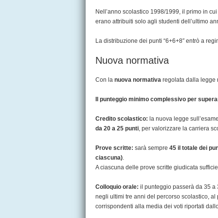
Nell’anno scolastico 1998/1999, il primo in cui e
erano attribuiti solo agli studenti dell’ultimo a
La distribuzione dei punti “6+6+8″ entrò a reg
Nuova normativa
Con la
nuova normativa
regolata dalla legge 
Il punteggio minimo complessivo per supera
Credito scolastico:
la nuova legge sull’esame 
da 20 a 25 punti
, per valorizzare la carriera sc
Prove scritte:
sarà sempre
45 il totale dei pun
ciascuna)
.
A ciascuna delle prove scritte giudicata suffici
Colloquio orale:
il punteggio passerà da 35 a 30
negli ultimi tre anni del percorso scolastico, al
corrispondenti alla media dei voti riportati dallo