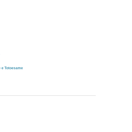
2
ne e Totoesame