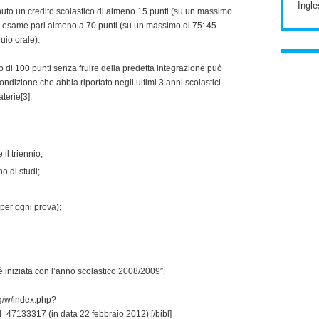
Ingle
enuto un credito scolastico di almeno 15 punti (su un massimo
di esame pari almeno a 70 punti (su un massimo di 75: 45
quio orale).
di 100 punti senza fruire della predetta integrazione può
dizione che abbia riportato negli ultimi 3 anni scolastici
terie[3].
 il triennio;
o di studi;
 per ogni prova);
è iniziata con l’anno scolastico 2008/2009″.
org/w/index.php?
47133317 (in data 22 febbraio 2012).[/bibl]