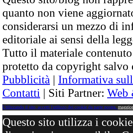
quanto non viene aggiornat
considerarsi un mezzo di i
editoriale ai sensi della le
Tutto il materiale contenuto
protetto da copyright salvo
Pubblicità
|
Informativa sul
Contatti
| Siti Partner:
Web 
Utilizzando il sito, accetti l'utilizzo dei cookie da parte nostra.
maggior
Questo sito utilizza i cooki