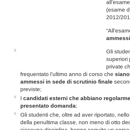
all’esame
(esame di
2012/201
“All’esam
ammess
Gli studen
superiori 
private c
frequentato l’ultimo anno di corso che
siano 
ammessi in sede di scrutinio finale
second
previste;
I
candidati esterni che abbiano regolarm
presentato domanda
;
Gli studenti che, oltre ad aver riportato, nello
della penultima classe, non meno di otto dec
ciascuna disciplina, hanno seguito un corso 